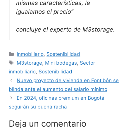
mismas características, le
igualamos el precio”
concluye el experto de M3storage.
Categorías
Inmobiliario
,
Sostenibilidad
Etiquetas
M3storage
,
Mini bodegas
,
Sector
inmobiliario
,
Sostenibilidad
Nuevo proyecto de vivienda en Fontibón se
blinda ante el aumento del salario mínimo
En 2024, oficinas premium en Bogotá
seguirán su buena racha
Deja un comentario