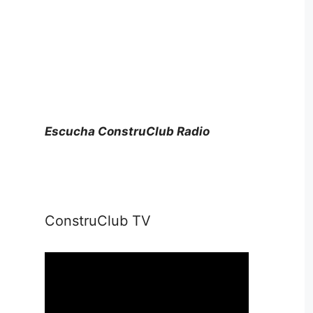
Escucha ConstruClub Radio
ConstruClub TV
Reproductor
de
vídeo