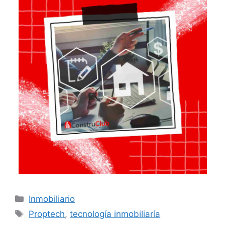
Categorías
Inmobiliario
Etiquetas
Proptech
,
tecnología inmobiliaría