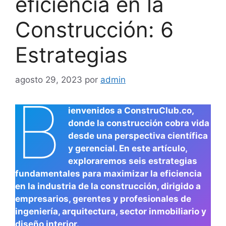
eficiencia en la
Construcción: 6
Estrategias
agosto 29, 2023
por
admin
B
ienvenidos a ConstruClub.co,
donde la construcción cobra vida
desde una perspectiva científica
y gerencial. En este artículo,
exploraremos seis estrategias
fundamentales para maximizar la eficiencia
en la industria de la construcción, dirigido a
empresarios, gerentes y profesionales de
ingeniería, arquitectura, sector inmobiliario y
diseño interior.