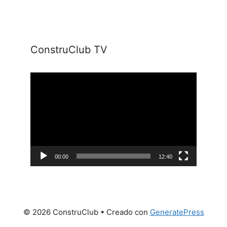
ConstruClub TV
Reproductor
de
vídeo
00:00
12:40
© 2026 ConstruClub
• Creado con
GeneratePress