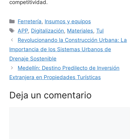
competitividad.
Categorías
Ferretería
,
Insumos y equipos
Etiquetas
APP
,
Digitalización
,
Materiales
,
Tul
Revolucionando la Construcción Urbana: La
Importancia de los Sistemas Urbanos de
Drenaje Sostenible
Medellín: Destino Predilecto de Inversión
Extranjera en Propiedades Turísticas
Deja un comentario
Comentario