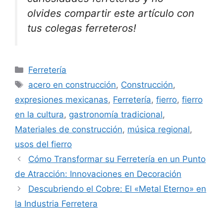
olvides compartir este artículo con
tus colegas ferreteros!
Categorías
Ferretería
Etiquetas
acero en construcción
,
Construcción
,
expresiones mexicanas
,
Ferretería
,
fierro
,
fierro
en la cultura
,
gastronomía tradicional
,
Materiales de construcción
,
música regional
,
usos del fierro
Cómo Transformar su Ferretería en un Punto
de Atracción: Innovaciones en Decoración
Descubriendo el Cobre: El «Metal Eterno» en
la Industria Ferretera