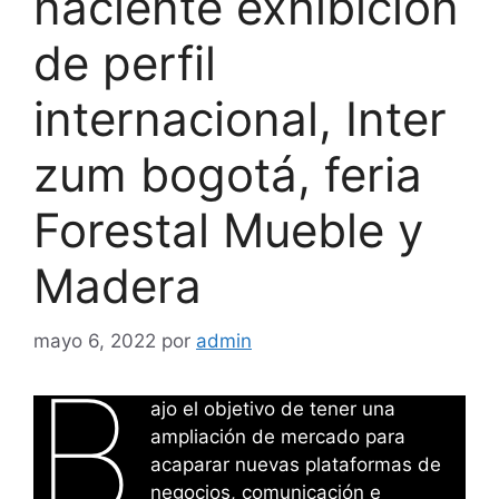
naciente exhibición
de perfil
internacional, Inter
zum bogotá, feria
Forestal Mueble y
Madera
mayo 6, 2022
por
admin
B
ajo el objetivo de tener una
ampliación de mercado para
acaparar nuevas plataformas de
negocios, comunicación e