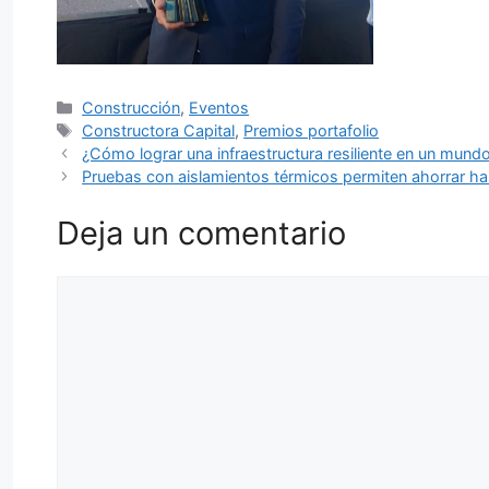
Categorías
Construcción
,
Eventos
Etiquetas
Constructora Capital
,
Premios portafolio
¿Cómo lograr una infraestructura resiliente en un mund
Pruebas con aislamientos térmicos permiten ahorrar has
Deja un comentario
Comentario