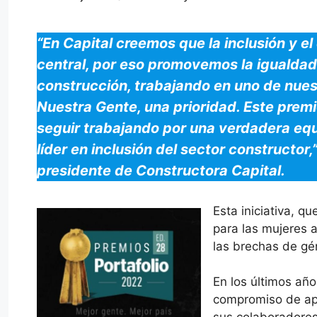
“En Capital creemos que la inclusión y 
central, por eso promovemos la igualdad
construcción, trabajando en uno de nues
Nuestra Gente, una prioridad. Este premio
seguir trabajando por una verdadera e
líder en inclusión del sector constructor,
presidente de Constructora Capital.
Esta iniciativa, q
para las mujeres a
las brechas de gén
En los últimos año
compromiso de apo