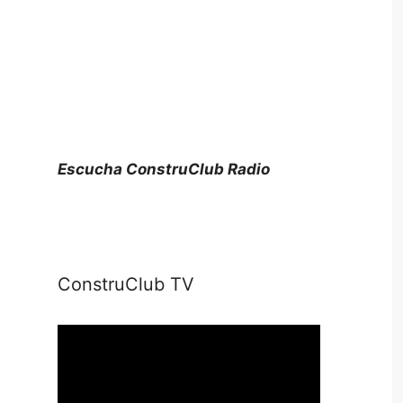
Escucha ConstruClub Radio
ConstruClub TV
Reproductor
de
vídeo