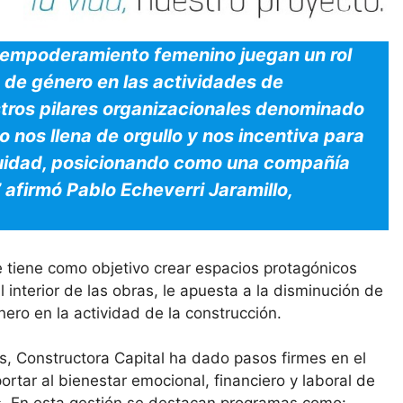
el empoderamiento femenino juegan un rol
 de género en las actividades de
tros pilares organizacionales denominado
 nos llena de orgullo y nos incentiva para
quidad, posicionando como una compañía
” afirmó Pablo Echeverri Jaramillo,
ue tiene como objetivo crear espacios protagónicos
l interior de las obras, le apuesta a la disminución de
ero en la actividad de la construcción.
s, Constructora Capital ha dado pasos firmes en el
rtar al bienestar emocional, financiero y laboral de