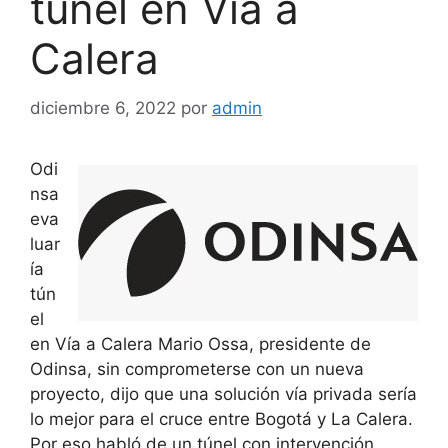
túnel en Vía a
Calera
diciembre 6, 2022
por
admin
Odi
nsa
eva
luar
ía
tún
el
en Vía a Calera Mario Ossa, presidente de
Odinsa, sin comprometerse con un nueva
proyecto, dijo que una solución vía privada sería
lo mejor para el cruce entre Bogotá y La Calera.
Por eso habló de un túnel con intervención