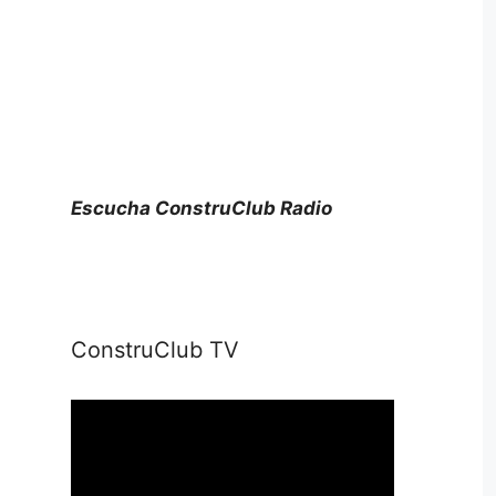
Escucha ConstruClub Radio
ConstruClub TV
Reproductor
de
vídeo