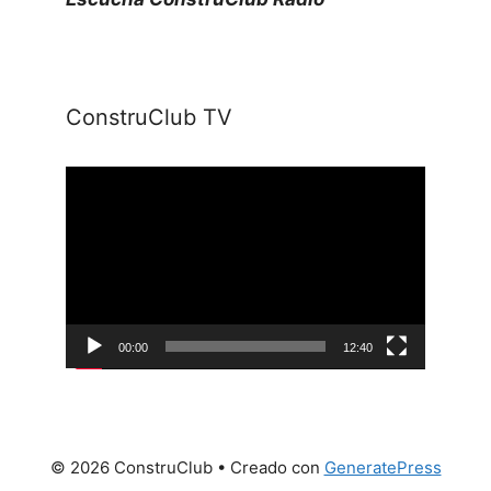
ConstruClub TV
Reproductor
de
vídeo
00:00
12:40
© 2026 ConstruClub
• Creado con
GeneratePress