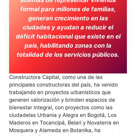
además de representar vivienda
formal para millones de familias,
generan crecimiento en las
ciudades y ayudan a reducir el
déficit habitacional que existe en el
país, habilitando zonas con la
totalidad de los servicios públicos.
Constructora Capital, como una de las
principales constructoras del país, ha venido
trabajando en proyectos urbanísticos que
generen valorización y brinden espacios de
bienestar integral, con proyectos como las
ciudadelas Urbania y Alegra en Bogotá, Los
Maderos en Tocancipá, Belari y Novaterra en
Mosquera y Alameda en Botanika, ha