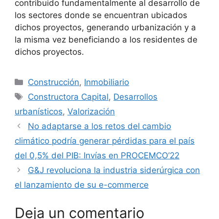
contribuido fundamentalmente al desarrollo de
los sectores donde se encuentran ubicados
dichos proyectos, generando urbanización y a
la misma vez beneficiando a los residentes de
dichos proyectos.
Categorías
Construcción
,
Inmobiliario
Etiquetas
Constructora Capital
,
Desarrollos
urbanísticos
,
Valorización
No adaptarse a los retos del cambio
climático podría generar pérdidas para el país
del 0,5% del PIB: Invías en PROCEMCO’22
G&J revoluciona la industria siderúrgica con
el lanzamiento de su e-commerce
Deja un comentario