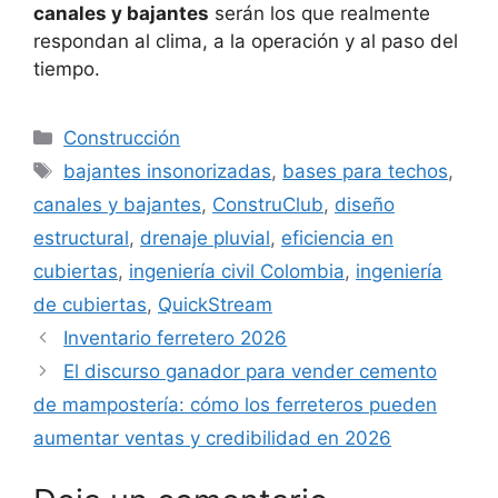
canales y bajantes
serán los que realmente
respondan al clima, a la operación y al paso del
tiempo.
Categorías
Construcción
Etiquetas
bajantes insonorizadas
,
bases para techos
,
canales y bajantes
,
ConstruClub
,
diseño
estructural
,
drenaje pluvial
,
eficiencia en
cubiertas
,
ingeniería civil Colombia
,
ingeniería
de cubiertas
,
QuickStream
Inventario ferretero 2026
El discurso ganador para vender cemento
de mampostería: cómo los ferreteros pueden
aumentar ventas y credibilidad en 2026