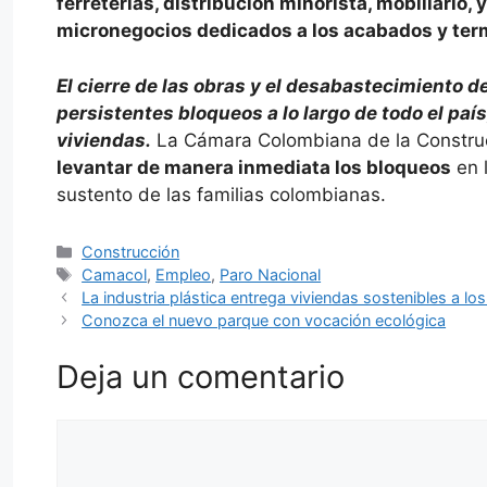
ferreterías, distribución minorista, mobiliario
micronegocios dedicados a los acabados y ter
El cierre de las obras y el desabastecimiento d
persistentes bloqueos a lo largo de todo el paí
viviendas.
La Cámara Colombiana de la Construcc
levantar de manera inmediata los bloqueos
en l
sustento de las familias colombianas.
Categorías
Construcción
Etiquetas
Camacol
,
Empleo
,
Paro Nacional
La industria plástica entrega viviendas sostenibles a lo
Conozca el nuevo parque con vocación ecológica
Deja un comentario
Comentario