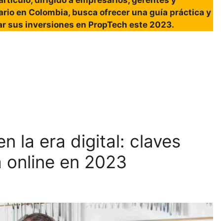
ario en Colombia, busca ofrecer una guía práctica y
r sus inversiones en PropTech este 2023.
 la era digital: claves
ía online en 2023