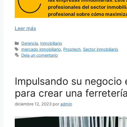
profesionales del sector inmobili
profesional sobre cómo maximiza
Leer más
Categorías
Gerencia
,
Inmobiliario
Etiquetas
mercado inmobiliario
,
Proptech
,
Sector inmobiliario
Deja un comentario
Impulsando su negocio en
para crear una ferreter
diciembre 12, 2023
por
admin