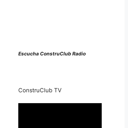
Escucha ConstruClub Radio
ConstruClub TV
Reproductor
de
vídeo