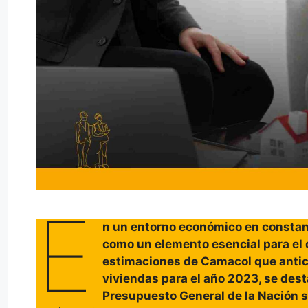
E
n un entorno económico en constant
como un elemento esencial para el d
estimaciones de Camacol que antic
viviendas para el año 2023, se dest
Presupuesto General de la Nación s