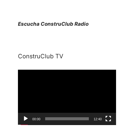
Escucha ConstruClub Radio
ConstruClub TV
Reproductor
de
vídeo
00:00
12:40