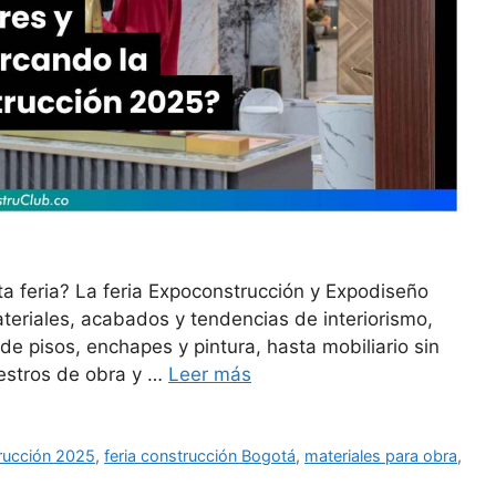
 feria? La feria Expoconstrucción y Expodiseño
ateriales, acabados y tendencias de interiorismo,
de pisos, enchapes y pintura, hasta mobiliario sin
aestros de obra y …
Leer más
rucción 2025
,
feria construcción Bogotá
,
materiales para obra
,