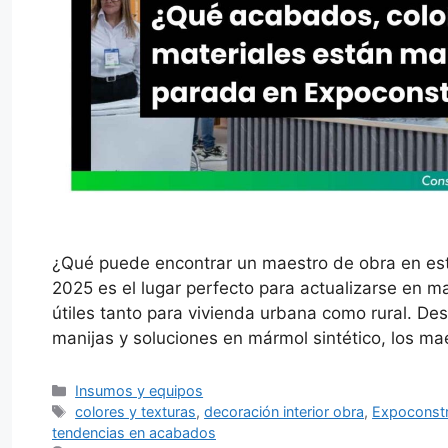
¿Qué puede encontrar un maestro de obra en esta
2025 es el lugar perfecto para actualizarse en m
útiles tanto para vivienda urbana como rural. Des
manijas y soluciones en mármol sintético, los m
Categorías
Insumos y equipos
Etiquetas
colores y texturas
,
decoración interior obra
,
Expoconst
tendencias en acabados