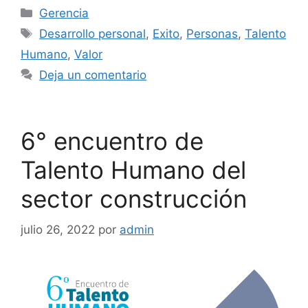
Categorías
Gerencia
Etiquetas
Desarrollo personal
,
Exito
,
Personas
,
Talento
Humano
,
Valor
Deja un comentario
6° encuentro de
Talento Humano del
sector construcción
julio 26, 2022
por
admin