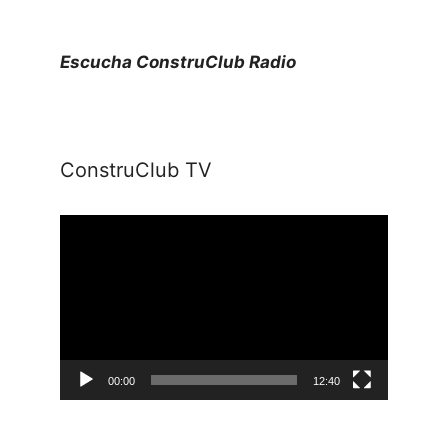
Escucha ConstruClub Radio
ConstruClub TV
Reproductor
de
vídeo
00:00
12:40