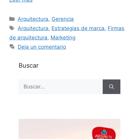
Categorías
Arquitectura
,
Gerencia
Etiquetas
Arquitectura
,
Estrategias de marca
,
Firmas
de arquitectura
,
Marketing
Deja un comentario
Buscar
Buscar: