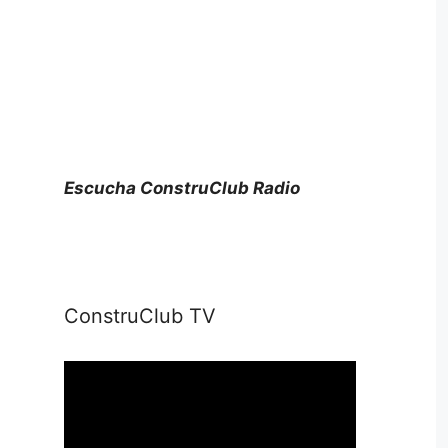
Escucha ConstruClub Radio
ConstruClub TV
Reproductor
de
vídeo