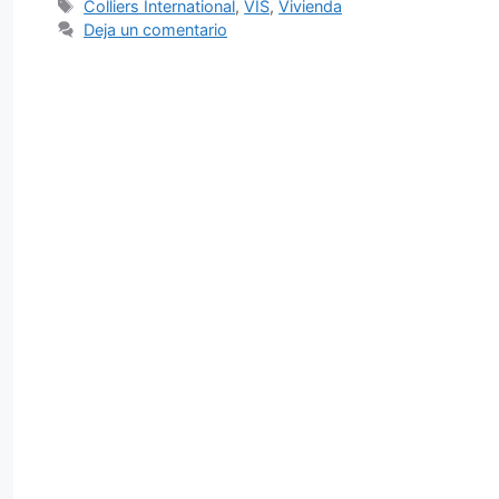
Etiquetas
Colliers International
,
VIS
,
Vivienda
Deja un comentario