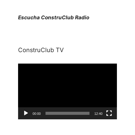
Escucha ConstruClub Radio
ConstruClub TV
Reproductor
de
vídeo
00:00
12:40