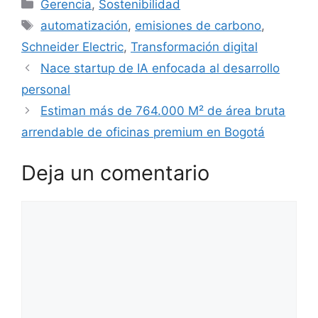
Categorías
Gerencia
,
Sostenibilidad
Etiquetas
automatización
,
emisiones de carbono
,
Schneider Electric
,
Transformación digital
Nace startup de IA enfocada al desarrollo
personal
Estiman más de 764.000 M² de área bruta
arrendable de oficinas premium en Bogotá
Deja un comentario
Comentario