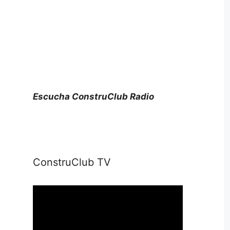
Escucha ConstruClub Radio
ConstruClub TV
Reproductor
de
vídeo