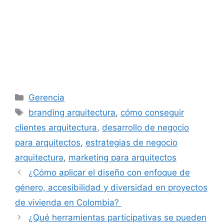
Categorías
Gerencia
Etiquetas
branding arquitectura
,
cómo conseguir
clientes arquitectura
,
desarrollo de negocio
para arquitectos
,
estrategias de negocio
arquitectura
,
marketing para arquitectos
¿Cómo aplicar el diseño con enfoque de
género, accesibilidad y diversidad en proyectos
de vivienda en Colombia?
¿Qué herramientas participativas se pueden