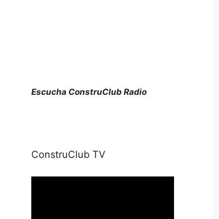
Escucha ConstruClub Radio
ConstruClub TV
Reproductor
de
vídeo