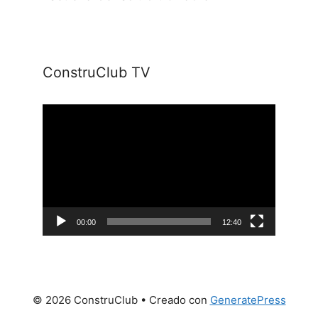
ConstruClub TV
Reproductor
de
vídeo
00:00
12:40
© 2026 ConstruClub
• Creado con
GeneratePress