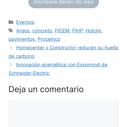
Inscríbase dando clic aquí
Categorías
Eventos
Etiquetas
Argos
,
concreto
,
FICEM
,
FIHP
,
Holcim
,
pavimentos
,
Procemco
Homecenter y Constructor reducen su huella
de carbono
Innovación energética con Expomovil de
Schneider Electric
Deja un comentario
Comentario