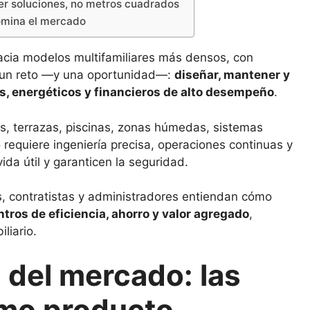
der soluciones, no metros cuadrados
domina el mercado
acia modelos multifamiliares más densos, con
te un reto —y una oportunidad—:
diseñar, mantener y
s, energéticos y financieros de alto desempeño
.
os, terrazas, piscinas, zonas húmedas, sistemas
 requiere ingeniería precisa, operaciones continuas y
da útil y garanticen la seguridad.
os, contratistas y administradores entiendan cómo
ntros de eficiencia, ahorro y valor agregado
,
liario.
d del mercado: las
mo producto