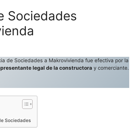
e Sociedades
vienda
a de Sociedades a Makrovivienda fue efectiva por la
epresentante legal de la constructora
y comerciante.
 de Sociedades