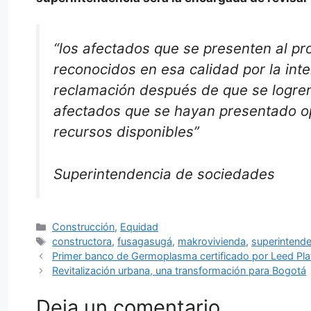
“los afectados que se presenten al 
reconocidos en esa calidad por la int
reclamación después de que se logren
afectados que se hayan presentado 
recursos disponibles”
Superintendencia de sociedades
Categorías
Construcción
,
Equidad
Etiquetas
constructora
,
fusagasugá
,
makrovivienda
,
superintende
Primer banco de Germoplasma certificado por Leed Pla
Revitalización urbana, una transformación para Bogotá
Deja un comentario