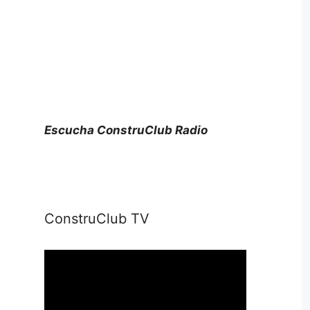
Escucha ConstruClub Radio
ConstruClub TV
Reproductor
de
vídeo