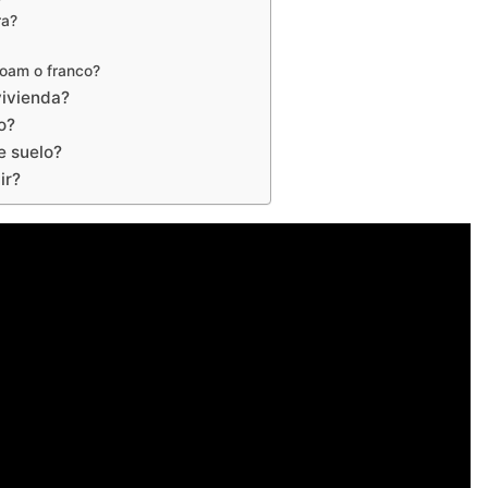
ra?
 loam o franco?
 vivienda?
no?
de suelo?
uir?