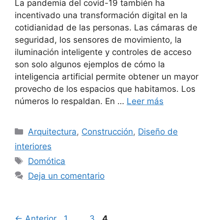
La pandemia del covid-19 también ha
incentivado una transformación digital en la
cotidianidad de las personas. Las cámaras de
seguridad, los sensores de movimiento, la
iluminación inteligente y controles de acceso
son solo algunos ejemplos de cómo la
inteligencia artificial permite obtener un mayor
provecho de los espacios que habitamos. Los
números lo respaldan. En …
Leer más
Categorías
Arquitectura
,
Construcción
,
Diseño de
interiores
Etiquetas
Domótica
Deja un comentario
Página
Página
Página
←
Anterior
1
…
3
4