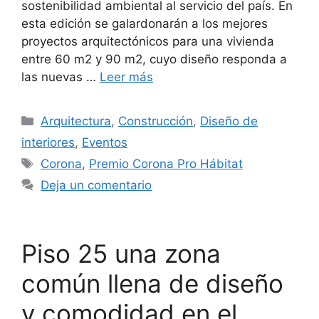
sostenibilidad ambiental al servicio del país. En
esta edición se galardonarán a los mejores
proyectos arquitectónicos para una vivienda
entre 60 m2 y 90 m2, cuyo diseño responda a
las nuevas …
Leer más
Categorías
Arquitectura
,
Construcción
,
Diseño de
interiores
,
Eventos
Etiquetas
Corona
,
Premio Corona Pro Hábitat
Deja un comentario
Piso 25 una zona
común llena de diseño
y comodidad en el