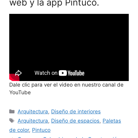
web y la app Pintuco.
Dale clic para ver el video en nuestro canal de
YouTube
Categorías
Arquitectura
,
Diseño de interiores
Etiquetas
Arquitectura
,
Diseño de espacios
,
Paletas
de color
,
Pintuco