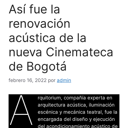
Así fue la
renovación
acústica de la
nueva Cinemateca
de Bogotá
febrero 16, 2022
por
admin
A
rquitorium, compañía experta en
arquitectura acústica, iluminación
escénica y mecánica teatral, fue la
encargada del diseño y ejecución
del acondicionamiento acústico de